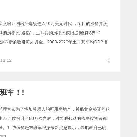
资入籍计划房产选项进入40万美元时代 ，项目的涨价并没
其购房移民“退热”，土耳其购房移民依旧占据移民界“C
源不断的吸引海外资金。2003-2020年土耳其平均GDP增
-12-12
班车！!
总理宣布为了增加希腊人的可用房地产，希腊黄金签证的购
由25万欧提升至50万欧之后，对希腊心动的移民投资者都
步。1. 快低价赶末班车根据最新消息显示，希腊政府已确
3年1