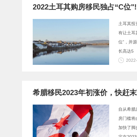
2022土耳其购房移民独占“C位"!
土耳其投
有让土耳
位”，并源
长高达5
2022
希腊移民2023年初涨价，快赶末
自从希腊
房门槛将
加快了脚
定在202